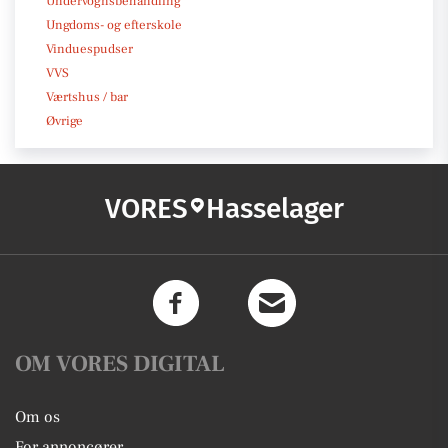
Undervognsbehandling
Ungdoms- og efterskole
Vinduespudser
VVS
Værtshus / bar
Øvrige
VORES
Hasselager
OM VORES DIGITAL
Om os
For annoncører