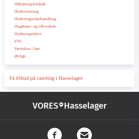
Udlejningselskab
Undervisning
Undervognsbehandling
Ungdoms- og efterskole
Vinduespudser
VVS
Værtshus / bar
Øvrige
Få tilbud på catering i Hasselager
VORES
Hasselager