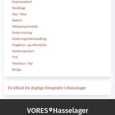
Supermarked
Tandlæge
Taxi / Taxa
Tømrer
Udlejningselskab
Undervisning
Undervognsbehandling
Ungdoms- og efterskole
Vinduespudser
VVS
Værtshus / bar
Øvrige
Få tilbud fra dygtige fotografer i Hasselager
VORES
Hasselager