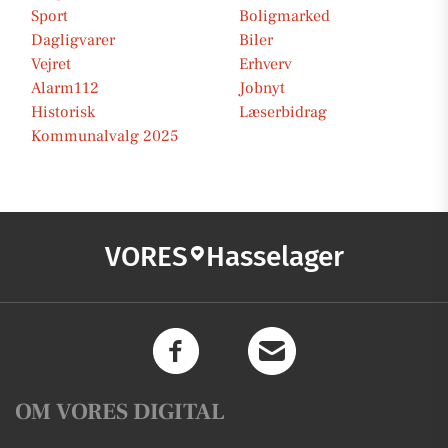
Sport
Boligmarked
Dagligvarer
Biler
Vejret
Erhverv
Alarm112
Jobnyt
Historisk
Læserbidrag
Kommunalvalg 2025
VORES
Hasselager
OM VORES DIGITAL