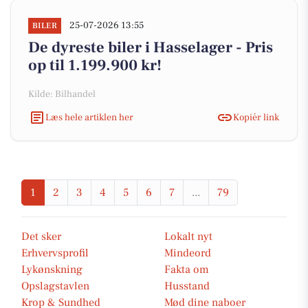
25-07-2026 13:55
BILER
De dyreste biler i Hasselager - Pris
op til 1.199.900 kr!
Kilde: Bilhandel
Læs hele artiklen her
Kopiér link
1
2
3
4
5
6
7
...
79
Det sker
Lokalt nyt
Erhvervsprofil
Mindeord
Lykønskning
Fakta om
Opslagstavlen
Husstand
Krop & Sundhed
Mød dine naboer