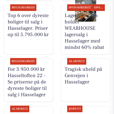
BOLIGMARKED
SPONSORERET
OPSLAGSTAVLEN
Top 6 over dyreste
Lagersalg.com
boliger til salg i
holder
Hasselager. Priser
WEARHOUSE
op til 5.795.000 kr
lagersalg i
Hasselager med
mindst 60% rabat
BOLIGMARKED
ALARM112
For 3.950.000 kr
Tragisk uheld på
Hasseltoften 22 -
Genvejen i
Se priserne på de
Hasselager
dyreste boliger til
salg i Hasselager
ALARM112
JOBNYT