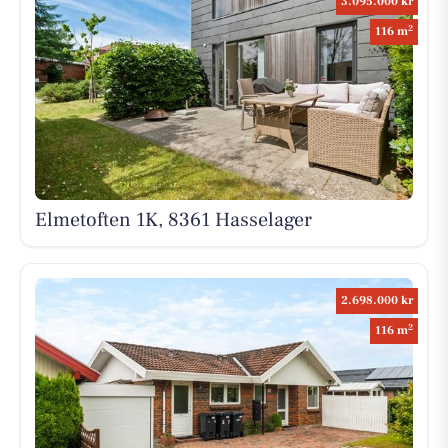
3.095.000 kr
2
116 m
Elmetoften 1K, 8361 Hasselager
2.698.000 kr
2
116 m