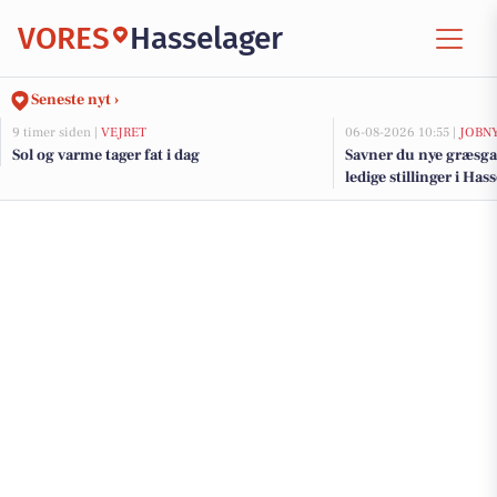
VORES
Hasselager
Seneste nyt ›
9 timer siden |
VEJRET
06-08-2026 10:55 |
JOBN
Sol og varme tager fat i dag
Savner du nye græsga
ledige stillinger i Ha