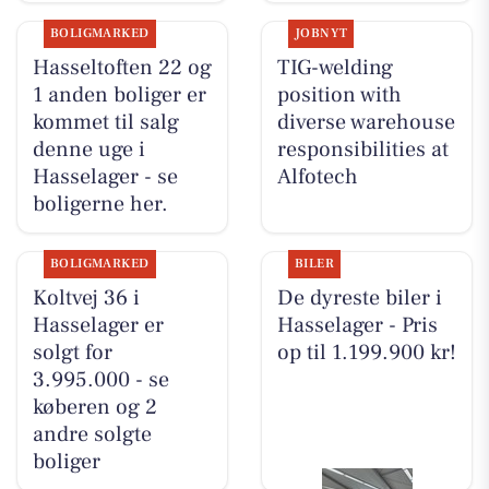
BOLIGMARKED
JOBNYT
Hasseltoften 22 og
TIG-welding
1 anden boliger er
position with
kommet til salg
diverse warehouse
denne uge i
responsibilities at
Hasselager - se
Alfotech
boligerne her.
BOLIGMARKED
BILER
Koltvej 36 i
De dyreste biler i
Hasselager er
Hasselager - Pris
solgt for
op til 1.199.900 kr!
3.995.000 - se
køberen og 2
andre solgte
boliger