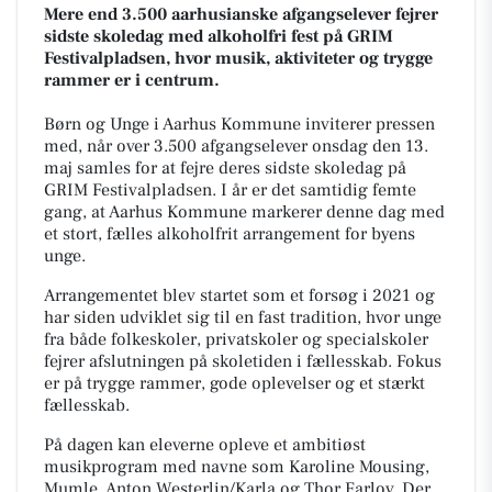
Mere end 3.500 aarhusianske afgangselever fejrer
sidste skoledag med alkoholfri fest på GRIM
Festivalpladsen, hvor musik, aktiviteter og trygge
rammer er i centrum.
Børn og Unge i Aarhus Kommune inviterer pressen
med, når over 3.500 afgangselever onsdag den 13.
maj samles for at fejre deres sidste skoledag på
GRIM Festivalpladsen. I år er det samtidig femte
gang, at Aarhus Kommune markerer denne dag med
et stort, fælles alkoholfrit arrangement for byens
unge.
Arrangementet blev startet som et forsøg i 2021 og
har siden udviklet sig til en fast tradition, hvor unge
fra både folkeskoler, privatskoler og specialskoler
fejrer afslutningen på skoletiden i fællesskab. Fokus
er på trygge rammer, gode oplevelser og et stærkt
fællesskab.
På dagen kan eleverne opleve et ambitiøst
musikprogram med navne som Karoline Mousing,
Mumle, Anton Westerlin/Karla og Thor Farlov. Der