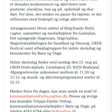
er desuden konkurrencer og aktiviteter som
pusterør, slackline, bue og pil, spikeball og disc
dart. For dem, der ønsker en pause fra løjerne, er der
stillezoner med brætspil og rolige aktiviteter.
Arrangementet bliver støttet af Østjyllands Politi,
vagter, samaritter og medarbejdere fra Gadeplan,
Det opsøgende Ungeteam, UngiAarhus,
Magistratsafdelingen for Sundhed og Omsorg, GRIM
Festival samt arbejdsgruppen for sidste skoledag og
konsulenter fra Børn og Unge.
Sidste skoledag finder sted onsdag den 13. maj på
GRIM Festivalplads, Grimhøjvej 20, 8220 Brabrand.
Afgangseleverne ankommer mellem kl. 11.30 og
12.15, og musik- og aktivitetsprogrammet starter kl.
12.15.
Ønskes fotos fra dagen, kan man sende en mail til
kommunikation@mbu.aarhus.dk
. Presse og øvrige
kan kontakte Filippa Emilie Vittrup,
kommunikationsmedarbejder i Børn og Unge, på
telefon 4185 8284 eller
fiv@aarhus.dk
.