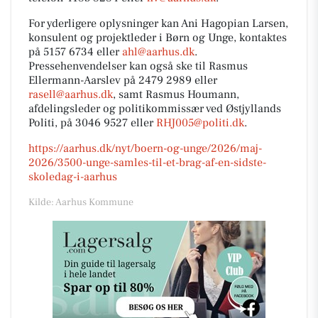
For yderligere oplysninger kan Ani Hagopian Larsen,
konsulent og projektleder i Børn og Unge, kontaktes
på 5157 6734 eller
ahl@aarhus.dk
.
Pressehenvendelser kan også ske til Rasmus
Ellermann-Aarslev på 2479 2989 eller
rasell@aarhus.dk
, samt Rasmus Houmann,
afdelingsleder og politikommissær ved Østjyllands
Politi, på 3046 9527 eller
RHJ005@politi.dk
.
https://aarhus.dk/nyt/boern-og-unge/2026/maj-
2026/3500-unge-samles-til-et-brag-af-en-sidste-
skoledag-i-aarhus
Kilde: Aarhus Kommune