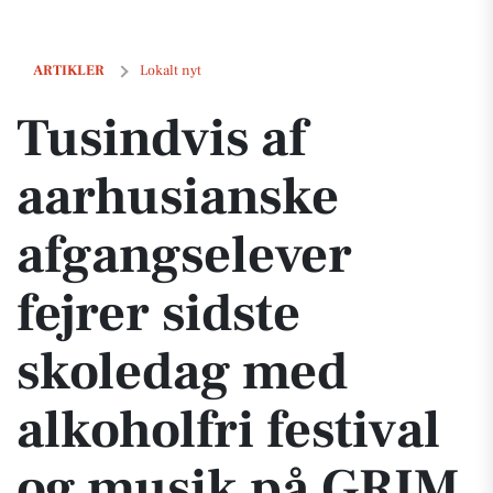
Tusindvis af aarhusianske afgangselever fejrer sidste skoledag med a
ARTIKLER
Lokalt nyt
Tusindvis af
aarhusianske
afgangselever
fejrer sidste
skoledag med
alkoholfri festival
og musik på GRIM