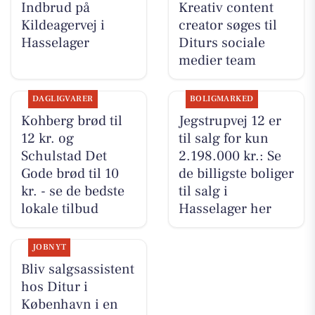
Indbrud på
Kreativ content
Kildeagervej i
creator søges til
Hasselager
Diturs sociale
medier team
DAGLIGVARER
BOLIGMARKED
Kohberg brød til
Jegstrupvej 12 er
12 kr. og
til salg for kun
Schulstad Det
2.198.000 kr.: Se
Gode brød til 10
de billigste boliger
kr. - se de bedste
til salg i
lokale tilbud
Hasselager her
JOBNYT
Bliv salgsassistent
hos Ditur i
København i en