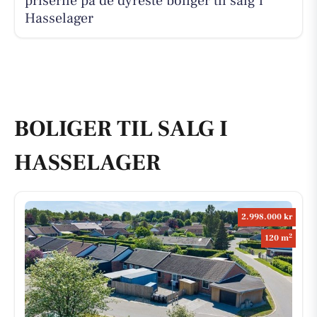
priserne på de dyreste boliger til salg i
Hasselager
BOLIGER TIL SALG I
HASSELAGER
2.998.000 kr
2
120 m