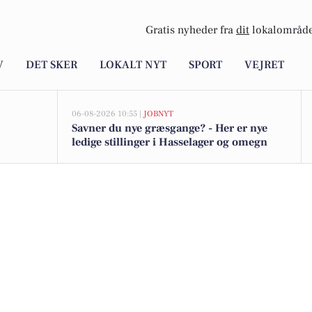
Gratis nyheder fra
dit
lokalområde
V
DET SKER
LOKALT NYT
SPORT
VEJRET
06-08-2026 10:55 |
JOBNYT
Savner du nye græsgange? - Her er nye
ledige stillinger i Hasselager og omegn