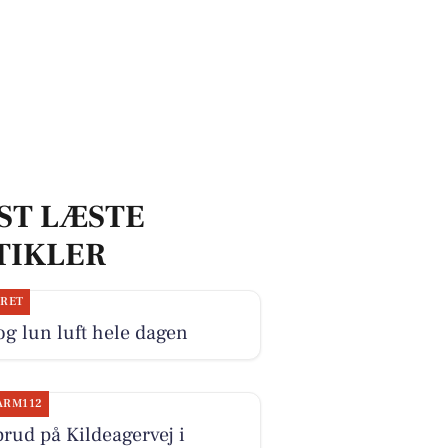
ST LÆSTE
TIKLER
JRET
og lun luft hele dagen
ARM112
rud på Kildeagervej i