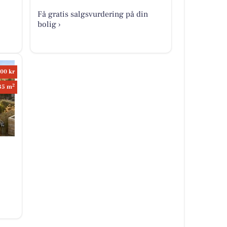
Få gratis salgsvurdering på din
bolig ›
00 kr
2
35 m