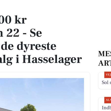
iserne på de dyreste boliger til salg i Hasselager
00 kr
 22 - Se
 de dyreste
ME
salg i Hasselager
AR
VE
Sol 
AL
Indb