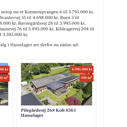
g netop nu er Kunnerupvangen 6 til 5.795.000 kr,
Svanlevvej 55 til 4.698.000 kr, Buen 5 til
8.000 kr, Bavnegårdsvej 28 til 3.995.000 kr,
Baunevej 76 til 3.895.000 kr, Kildeagervej 204 til
l 3.595.000 kr.
 salg i Hasselager ser derfor nu sådan ud:
00 kr
4.995.000 kr
2
2
92 m
198 m
Pilegårdsvej 268 Kolt 8361
Hasselager