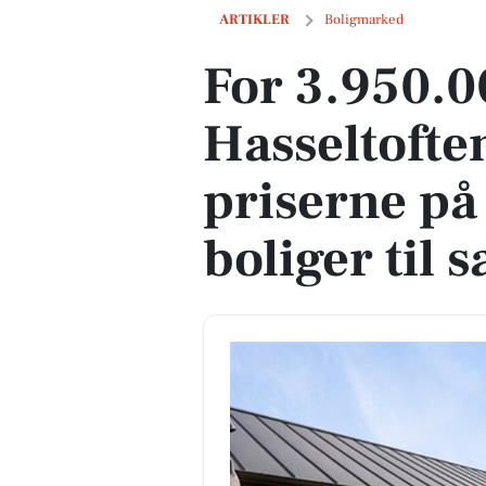
For 3.950.000 kr Hasseltoften 22 - Se pr
ARTIKLER
Boligmarked
For 3.950.0
Hasseltoften
priserne på
boliger til 