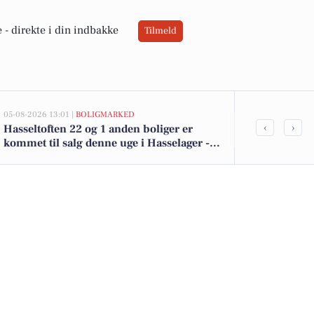
 -
direkte i din indbakke
Tilmeld
05-08-2026 13:01 |
BOLIGMARKED
05-08-2026 13:01
‹
›
Hasseltoften 22 og 1 anden boliger er
Top 6 over dy
kommet til salg denne uge i Hasselager -
Hasselager. P
se boligerne her.