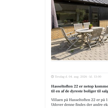
Tirsdag d. 04. aug. 2026 - kl. 13:00
Hasseltoften 22 er netop kommet t
til en af de dyreste boliger til sa
Villaen på Hasseltoften 22 er på
Udover denne findes der andre eksk