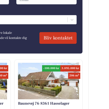
re lokale
Bliv kontaktet
e vil kontakte dig
00 kr
-100.000 kr
3.895.000 kr
2
2
40 m
206 m
er
Baunevej 76 8361 Hasselager