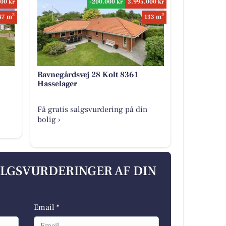
00 kr
-200.000 kr
3.995.000 kr
2
2
47 m
133 m
Bavnegårdsvej 28 Kolt 8361
Hasselager
Få gratis salgsvurdering på din
bolig ›
ALGSVURDERINGER AF DIN
Email *