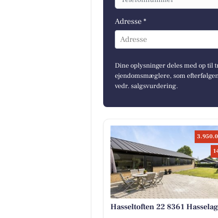
Adresse *
Adresse
Dine oplysninger deles med op til t
ejendomsmæglere, som efterfølgend
vedr. salgsvurdering.
3.950.0
1
Hasseltoften 22 8361 Hasselag