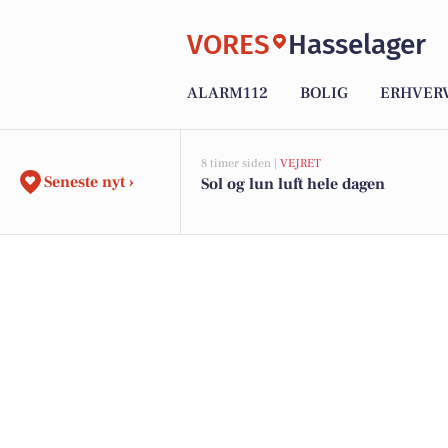
VORES
Hasselager
ALARM112
BOLIG
ERHVER
8 timer siden |
VEJRET
Seneste nyt ›
Sol og lun luft hele dagen