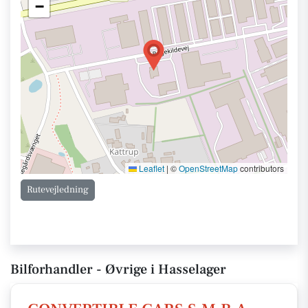
−
Leaflet
|
©
OpenStreetMap
contributors
Rutevejledning
Bilforhandler - Øvrige i Hasselager