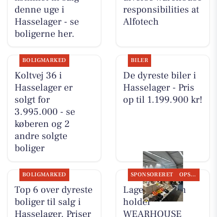
denne uge i
responsibilities at
Hasselager - se
Alfotech
boligerne her.
BOLIGMARKED
BILER
Koltvej 36 i
De dyreste biler i
Hasselager er
Hasselager - Pris
solgt for
op til 1.199.900 kr!
3.995.000 - se
køberen og 2
andre solgte
boliger
BOLIGMARKED
SPONSORERET
OPSLAGSTAVLEN
Top 6 over dyreste
Lagersalg.com
boliger til salg i
holder
Hasselager. Priser
WEARHOUSE