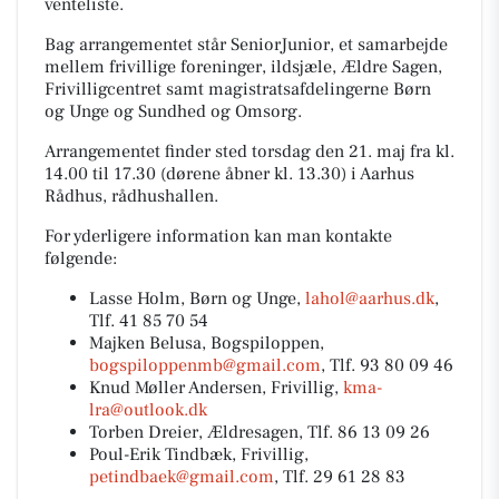
venteliste.
Bag arrangementet står SeniorJunior, et samarbejde
mellem frivillige foreninger, ildsjæle, Ældre Sagen,
Frivilligcentret samt magistratsafdelingerne Børn
og Unge og Sundhed og Omsorg.
Arrangementet finder sted torsdag den 21. maj fra kl.
14.00 til 17.30 (dørene åbner kl. 13.30) i Aarhus
Rådhus, rådhushallen.
For yderligere information kan man kontakte
følgende:
Lasse Holm, Børn og Unge,
lahol@aarhus.dk
,
Tlf. 41 85 70 54
Majken Belusa, Bogspiloppen,
bogspiloppenmb@gmail.com
, Tlf. 93 80 09 46
Knud Møller Andersen, Frivillig,
kma-
lra@outlook.dk
Torben Dreier, Ældresagen, Tlf. 86 13 09 26
Poul-Erik Tindbæk, Frivillig,
petindbaek@gmail.com
, Tlf. 29 61 28 83