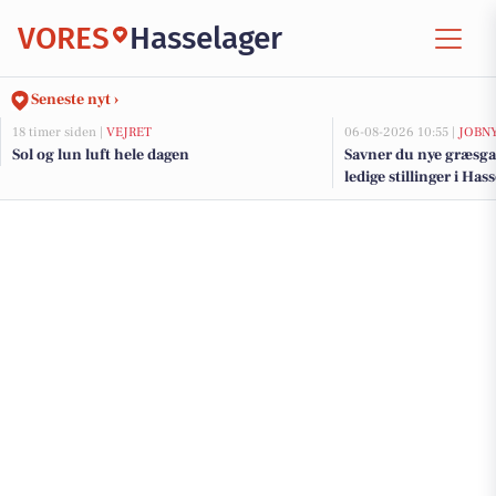
VORES
Hasselager
Seneste nyt ›
18 timer siden |
VEJRET
06-08-2026 10:55 |
JOBN
Sol og lun luft hele dagen
Savner du nye græsga
ledige stillinger i Ha