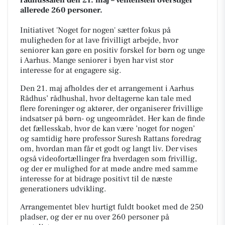
allerede 260 personer.
Initiativet 'Noget for nogen' sætter fokus på
muligheden for at lave frivilligt arbejde, hvor
seniorer kan gøre en positiv forskel for børn og unge
i Aarhus. Mange seniorer i byen har vist stor
interesse for at engagere sig.
Den 21. maj afholdes der et arrangement i Aarhus
Rådhus’ rådhushal, hvor deltagerne kan tale med
flere foreninger og aktører, der organiserer frivillige
indsatser på børn- og ungeområdet. Her kan de finde
det fællesskab, hvor de kan være ’noget for nogen’
og samtidig høre professor Suresh Rattans foredrag
om, hvordan man får et godt og langt liv. Der vises
også videofortællinger fra hverdagen som frivillig,
og der er mulighed for at møde andre med samme
interesse for at bidrage positivt til de næste
generationers udvikling.
Arrangementet blev hurtigt fuldt booket med de 250
pladser, og der er nu over 260 personer på