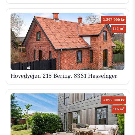
2.297.000 kr
2
142 m
Hovedvejen 215 Bering, 8361 Hasselager
3.095.000 kr
2
116 m