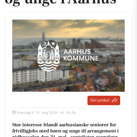
Del artikel
Mandag d. 18. maj 2026 - kl. 16:26
Stor interesse blandt aarhusianske seniorer for
frivilligjobs med børn og unge til arrangement i
rådhussalen den 21. maj – ventelisten overstiger