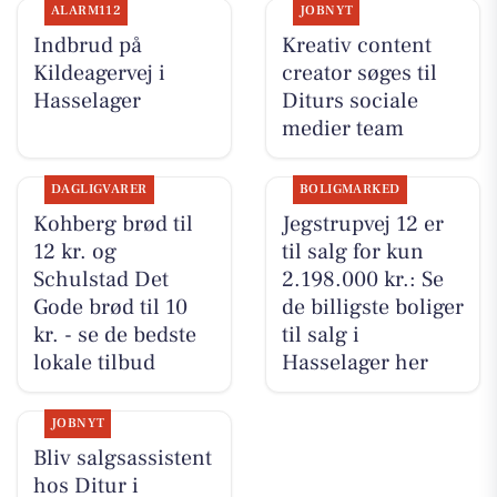
ALARM112
JOBNYT
Indbrud på
Kreativ content
Kildeagervej i
creator søges til
Hasselager
Diturs sociale
medier team
DAGLIGVARER
BOLIGMARKED
Kohberg brød til
Jegstrupvej 12 er
12 kr. og
til salg for kun
Schulstad Det
2.198.000 kr.: Se
Gode brød til 10
de billigste boliger
kr. - se de bedste
til salg i
lokale tilbud
Hasselager her
JOBNYT
Bliv salgsassistent
hos Ditur i