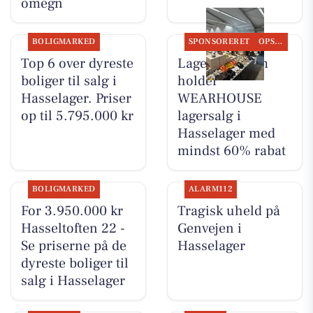
omegn
BOLIGMARKED
SPONSORERET
OPSLAGSTAVLEN
Top 6 over dyreste
Lagersalg.com
boliger til salg i
holder
Hasselager. Priser
WEARHOUSE
op til 5.795.000 kr
lagersalg i
Hasselager med
mindst 60% rabat
BOLIGMARKED
ALARM112
For 3.950.000 kr
Tragisk uheld på
Hasseltoften 22 -
Genvejen i
Se priserne på de
Hasselager
dyreste boliger til
salg i Hasselager