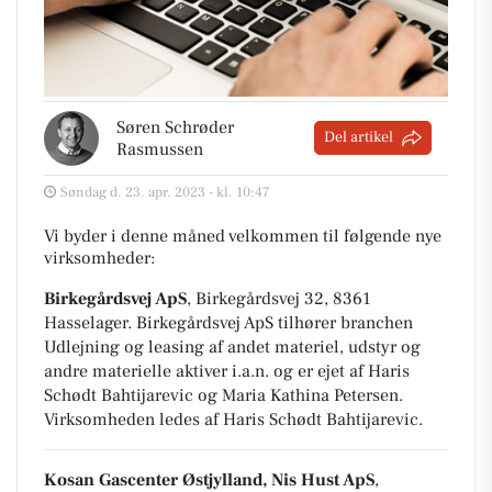
Søren Schrøder
Del artikel
Rasmussen
Søndag d. 23. apr. 2023 - kl. 10:47
Vi byder i denne måned velkommen til følgende nye
virksomheder:
Birkegårdsvej ApS
, Birkegårdsvej 32, 8361
Hasselager
.
Birkegårdsvej ApS tilhører branchen
Udlejning og leasing af andet materiel, udstyr og
andre materielle aktiver i.a.n.
og er ejet af Haris
Schødt Bahtijarevic og Maria Kathina Petersen.
Virksomheden ledes af Haris Schødt Bahtijarevic.
Kosan Gascenter Østjylland, Nis Hust ApS
,