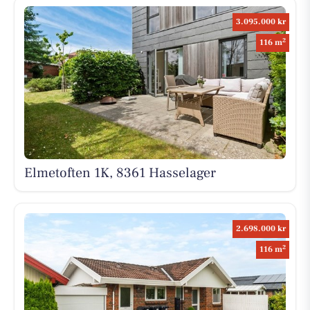
3.095.000 kr
2
116 m
Elmetoften 1K, 8361 Hasselager
2.698.000 kr
2
116 m