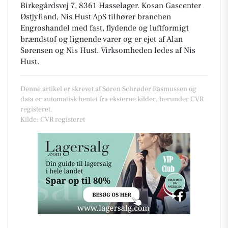
Birkegårdsvej 7, 8361 Hasselager
.
Kosan Gascenter
Østjylland, Nis Hust ApS tilhører branchen
Engroshandel med fast, flydende og luftformigt
brændstof og lignende varer
og er ejet af Alan
Sørensen og Nis Hust. Virksomheden ledes af Nis
Hust.
Denne artikel er skrevet af Søren Schrøder Rasmussen og
data er automatisk hentet fra eksterne kilder, herunder CVR
registeret.
Kilde: CVR registeret