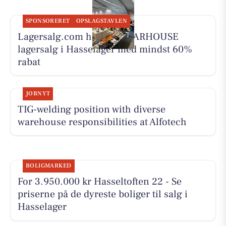
SPONSORERET
OPSLAGSTAVLEN
Lagersalg.com holder WEARHOUSE
lagersalg i Hasselager med mindst 60%
rabat
JOBNYT
TIG-welding position with diverse
warehouse responsibilities at Alfotech
BOLIGMARKED
For 3.950.000 kr Hasseltoften 22 - Se
priserne på de dyreste boliger til salg i
Hasselager