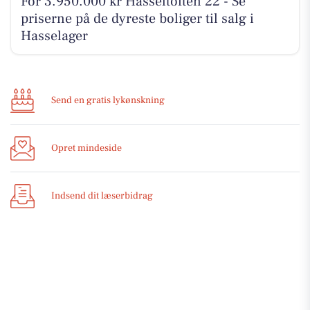
For 3.950.000 kr Hasseltoften 22 - Se
priserne på de dyreste boliger til salg i
Hasselager
Send en gratis lykønskning
Opret mindeside
Indsend dit læserbidrag