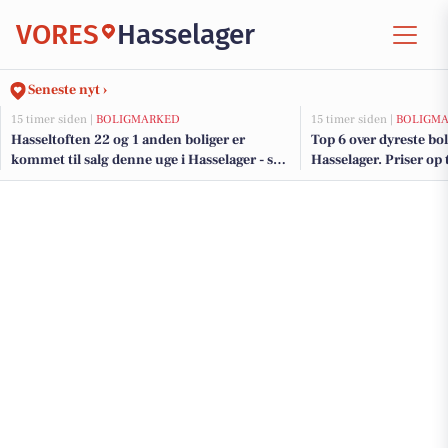
VORES
Hasselager
Seneste nyt ›
15 timer siden |
BOLIGMARKED
15 timer siden |
BOLIGM
Hasseltoften 22 og 1 anden boliger er
Top 6 over dyreste boli
kommet til salg denne uge i Hasselager - se
Hasselager. Priser op 
boligerne her.