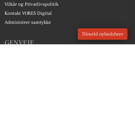
Vilkår og Privatlivspolitik
Kontakt VORES Digital
Administrer samtykke
Tilmeld nyhedsbrev
GENVEJE
Seneste nyt fra Hasselager
Vores lokale erhverv
Kalenderen for Hasselager
Fakta om Hasselager
Erhvervsartikler
Aarhus Kommune
Få en gratis salgsvurdering
Sponsoreret indhold