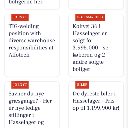
boligerne her.
JOBNYT
BOLIGMARKED
TIG-welding
Koltvej 36 i
position with
Hasselager er
diverse warehouse
solgt for
responsibilities at
3.995.000 - se
Alfotech
køberen og 2
andre solgte
boliger
JOBNYT
BILER
Savner du nye
De dyreste biler i
græsgange? - Her
Hasselager - Pris
er nye ledige
op til 1.199.900 kr!
stillinger i
Hasselager og