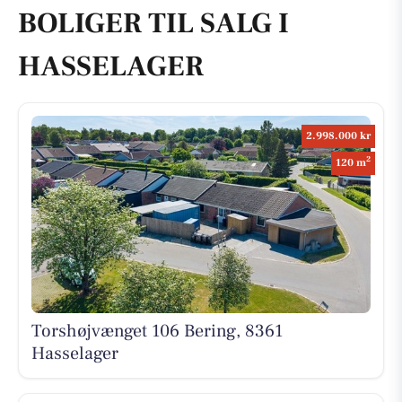
BOLIGER TIL SALG I
HASSELAGER
2.998.000 kr
2
120 m
Torshøjvænget 106 Bering, 8361
Hasselager