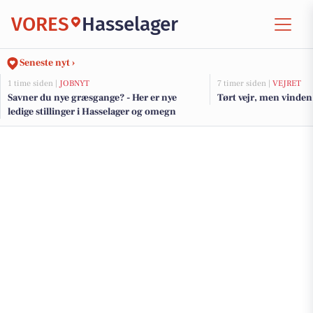
VORES
Hasselager
Seneste nyt ›
1 time siden |
JOBNYT
7 timer siden |
VEJRET
Savner du nye græsgange? - Her er nye
Tørt vejr, men vinden 
ledige stillinger i Hasselager og omegn