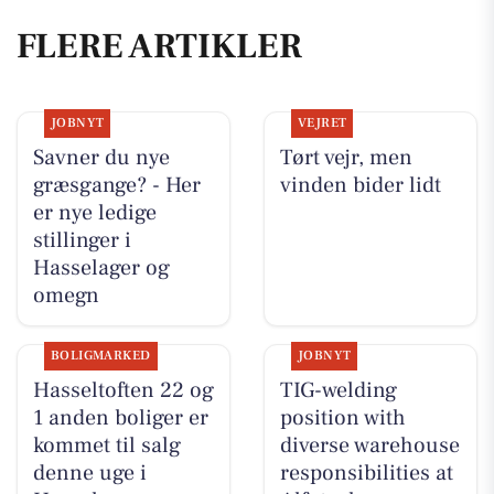
FLERE ARTIKLER
JOBNYT
VEJRET
Savner du nye
Tørt vejr, men
græsgange? - Her
vinden bider lidt
er nye ledige
stillinger i
Hasselager og
omegn
BOLIGMARKED
JOBNYT
Hasseltoften 22 og
TIG-welding
1 anden boliger er
position with
kommet til salg
diverse warehouse
denne uge i
responsibilities at