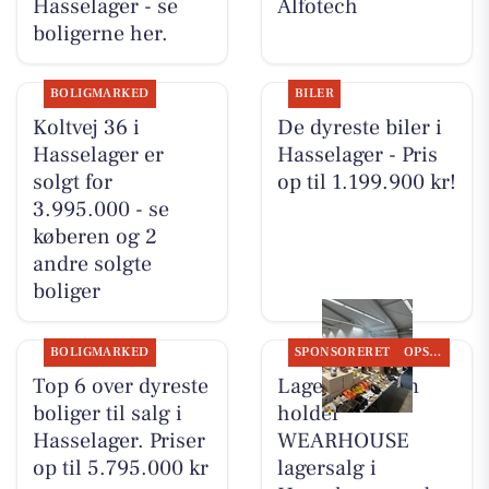
Hasselager - se
Alfotech
boligerne her.
BOLIGMARKED
BILER
Koltvej 36 i
De dyreste biler i
Hasselager er
Hasselager - Pris
solgt for
op til 1.199.900 kr!
3.995.000 - se
køberen og 2
andre solgte
boliger
BOLIGMARKED
SPONSORERET
OPSLAGSTAVLEN
Top 6 over dyreste
Lagersalg.com
boliger til salg i
holder
Hasselager. Priser
WEARHOUSE
op til 5.795.000 kr
lagersalg i