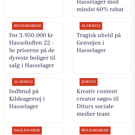
Hasselager med
mindst 60% rabat
BOLIGMARKED
ALARM112
For 3.950.000 kr
Tragisk uheld på
Hasseltoften 22 -
Genvejen i
Se priserne på de
Hasselager
dyreste boliger til
salg i Hasselager
ALARM112
JOBNYT
Indbrud på
Kreativ content
Kildeagervej i
creator søges til
Hasselager
Diturs sociale
medier team
DAGLIGVARER
BOLIGMARKED