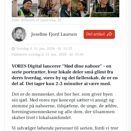
Foto: Billedet er lavet vha. AI
.
Josefine Fjord Laursen
Del artikel
Torsdag d. 11. jun. 2026 - kl. 15:23
Opdateret torsdag d. 11. jun. 2026 - kl. 15:41
VORES Digital lancerer "Mød dine naboer" - en
serie portrætter, hvor lokale deler små glimt fra
deres hverdag, vores by og det fællesskab, de er en
del af. Det tager kun 2-3 minutter at være med.
Det er de mennesker, der bor her, som giver byen
sin sjæl.
Med vores nye koncept sætter vi ansigt og
stemme på naboerne, ildsjælene, de unge, de ældre,
foreningsmenneskene og alle dem, der tilsammen
skaber livet i lokalsamfundet.
Vi udvælger løbende personer til serien, fordi vi tror