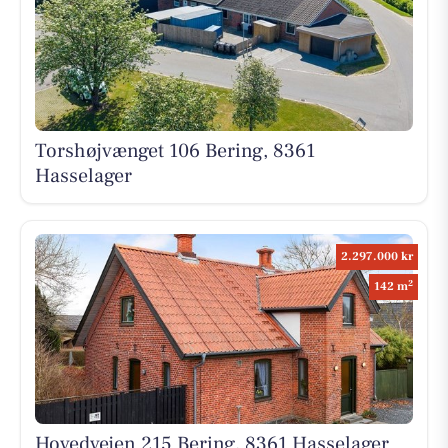
Torshøjvænget 106 Bering, 8361
Hasselager
2.297.000 kr
2
142 m
Hovedvejen 215 Bering, 8361 Hasselager