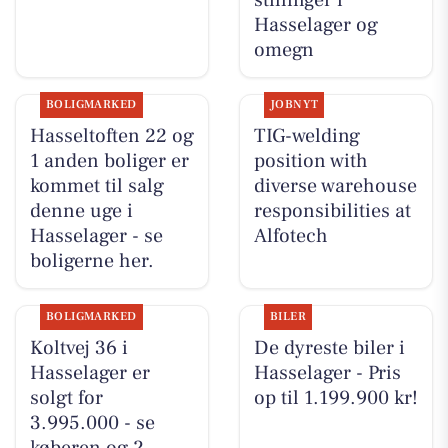
stillinger i
Hasselager og
omegn
BOLIGMARKED
JOBNYT
Hasseltoften 22 og
TIG-welding
1 anden boliger er
position with
kommet til salg
diverse warehouse
denne uge i
responsibilities at
Hasselager - se
Alfotech
boligerne her.
BOLIGMARKED
BILER
Koltvej 36 i
De dyreste biler i
Hasselager er
Hasselager - Pris
solgt for
op til 1.199.900 kr!
3.995.000 - se
køberen og 2