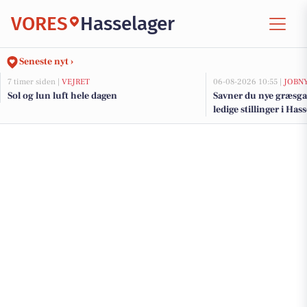
VORES
Hasselager
Seneste nyt ›
7 timer siden |
VEJRET
06-08-2026 10:55 |
JOBN
Sol og lun luft hele dagen
Savner du nye græsga
ledige stillinger i Ha