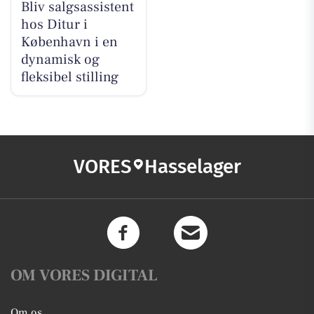
Bliv salgsassistent
hos Ditur i
København i en
dynamisk og
fleksibel stilling
VORES
Hasselager
OM VORES DIGITAL
Om os