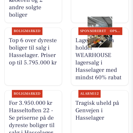
andre solgte
boliger
BOLIGMARKED
SPONSORERET
OPSLAGSTAVLEN
Top 6 over dyreste
Lagersalg.com
boliger til salg i
holder
Hasselager. Priser
WEARHOUSE
op til 5.795.000 kr
lagersalg i
Hasselager med
mindst 60% rabat
BOLIGMARKED
ALARM112
For 3.950.000 kr
Tragisk uheld på
Hasseltoften 22 -
Genvejen i
Se priserne på de
Hasselager
dyreste boliger til
salg i Hasselager