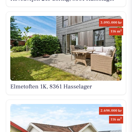
3.095.000 kr
2
116 m
Elmetoften 1K, 8361 Hasselager
2.698.000 kr
2
116 m