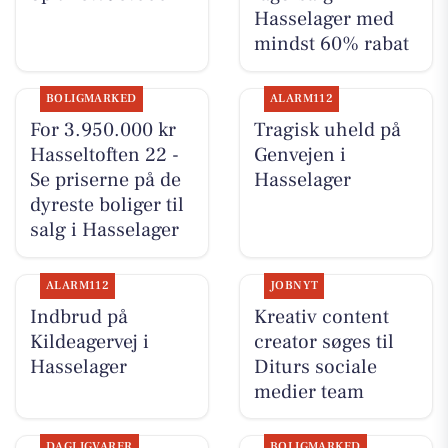
Hasselager med
mindst 60% rabat
BOLIGMARKED
ALARM112
For 3.950.000 kr
Tragisk uheld på
Hasseltoften 22 -
Genvejen i
Se priserne på de
Hasselager
dyreste boliger til
salg i Hasselager
ALARM112
JOBNYT
Indbrud på
Kreativ content
Kildeagervej i
creator søges til
Hasselager
Diturs sociale
medier team
DAGLIGVARER
BOLIGMARKED