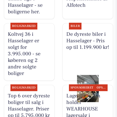
Hasselager - se
Alfotech
boligerne her.
BOLIGMARKED
BILER
Koltvej 36 i
De dyreste biler i
Hasselager er
Hasselager - Pris
solgt for
op til 1.199.900 kr!
3.995.000 - se
køberen og 2
andre solgte
boliger
BOLIGMARKED
SPONSORERET
OPSLAGSTAVLEN
Top 6 over dyreste
Lagersalg.com
boliger til salg i
holder
Hasselager. Priser
WEARHOUSE
op til 5.795.000 kr
lagersalg i