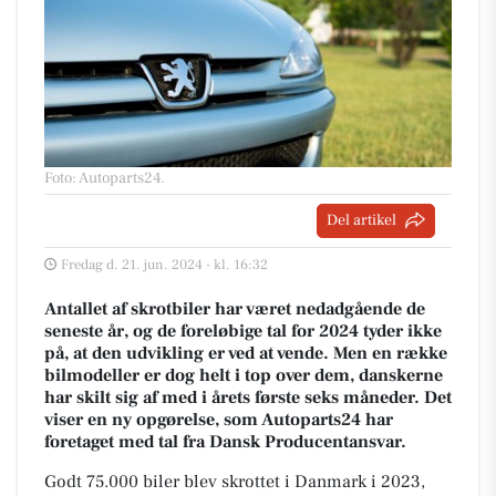
Foto: Autoparts24
.
Del artikel
Fredag d. 21. jun. 2024 - kl. 16:32
Antallet af skrotbiler har været nedadgående de
seneste år, og de foreløbige tal for 2024 tyder ikke
på, at den udvikling er ved at vende. Men en række
bilmodeller er dog helt i top over dem, danskerne
har skilt sig af med i årets første seks måneder. Det
viser en ny opgørelse, som Autoparts24 har
foretaget med tal fra Dansk Producentansvar.
Godt 75.000 biler blev skrottet i Danmark i 2023,