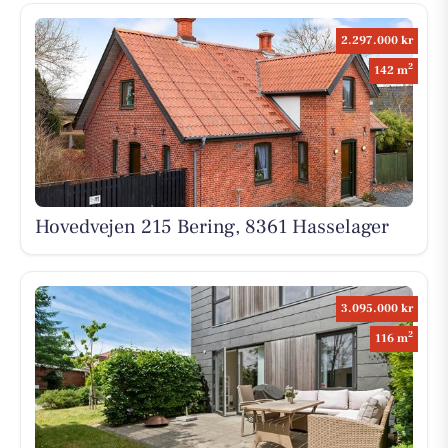
2.297.000 kr
2
142 m
Hovedvejen 215 Bering, 8361 Hasselager
3.095.000 kr
2
116 m