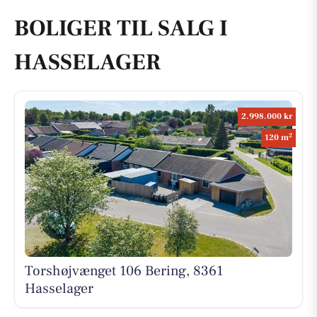
BOLIGER TIL SALG I
HASSELAGER
2.998.000 kr
2
120 m
Torshøjvænget 106 Bering, 8361
Hasselager