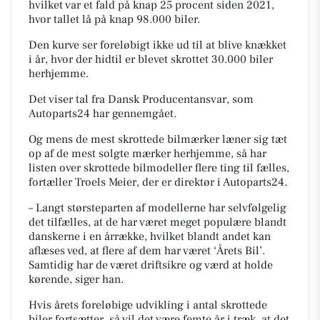
hvilket var et fald på knap 25 procent siden 2021,
hvor tallet lå på knap 98.000 biler.
Den kurve ser foreløbigt ikke ud til at blive knækket
i år, hvor der hidtil er blevet skrottet 30.000 biler
herhjemme.
Det viser tal fra Dansk Producentansvar, som
Autoparts24 har gennemgået.
Og mens de mest skrottede bilmærker læner sig tæt
op af de mest solgte mærker herhjemme, så har
listen over skrottede bilmodeller flere ting til fælles,
fortæller Troels Meier, der er direktør i Autoparts24.
– Langt størsteparten af modellerne har selvfølgelig
det tilfælles, at de har været meget populære blandt
danskerne i en årrække, hvilket blandt andet kan
aflæses ved, at flere af dem har været ‘Årets Bil’.
Samtidig har de været driftsikre og værd at holde
kørende, siger han.
Hvis årets foreløbige udvikling i antal skrottede
biler fortsætter, så vil det være femte år i træk, at det