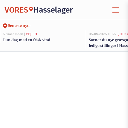
VORES
Hasselager
Seneste nyt ›
5 timer siden |
VEJRET
06-08-2026 10:55 |
JOBN
Lun dag med en frisk vind
Savner du nye græsga
ledige stillinger i Ha