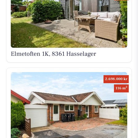
Elmetoften 1K, 8361 Hasselager
2.698.000 kr
2
116 m