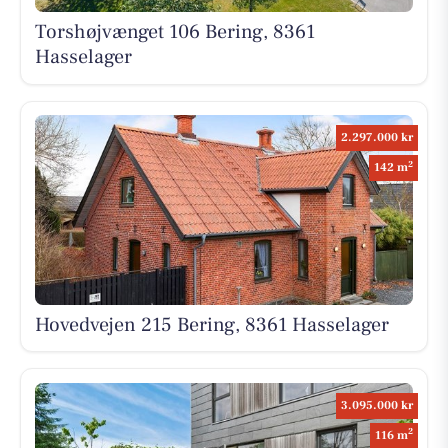
Torshøjvænget 106 Bering, 8361
Hasselager
2.297.000 kr
2
142 m
Hovedvejen 215 Bering, 8361 Hasselager
3.095.000 kr
2
116 m