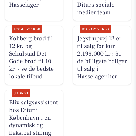
Hasselager
Diturs sociale
medier team
DAGLIGVARER
BOLIGMARKED
Kohberg brød til
Jegstrupvej 12 er
12 kr. og
til salg for kun
Schulstad Det
2.198.000 kr.: Se
Gode brød til 10
de billigste boliger
kr. - se de bedste
til salg i
lokale tilbud
Hasselager her
JOBNYT
Bliv salgsassistent
hos Ditur i
København i en
dynamisk og
fleksibel stilling