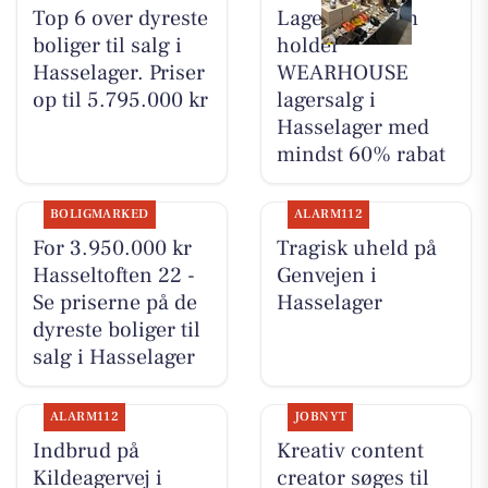
Top 6 over dyreste
Lagersalg.com
boliger til salg i
holder
Hasselager. Priser
WEARHOUSE
op til 5.795.000 kr
lagersalg i
Hasselager med
mindst 60% rabat
BOLIGMARKED
ALARM112
For 3.950.000 kr
Tragisk uheld på
Hasseltoften 22 -
Genvejen i
Se priserne på de
Hasselager
dyreste boliger til
salg i Hasselager
ALARM112
JOBNYT
Indbrud på
Kreativ content
Kildeagervej i
creator søges til