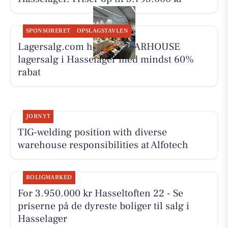
SPONSORERET
OPSLAGSTAVLEN
Lagersalg.com holder WEARHOUSE
lagersalg i Hasselager med mindst 60%
rabat
JOBNYT
TIG-welding position with diverse
warehouse responsibilities at Alfotech
BOLIGMARKED
For 3.950.000 kr Hasseltoften 22 - Se
priserne på de dyreste boliger til salg i
Hasselager