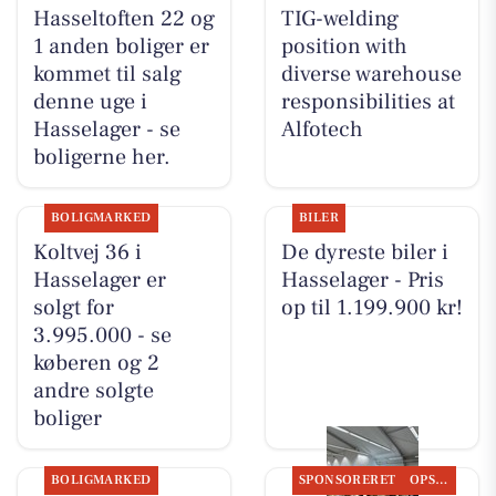
Hasseltoften 22 og
TIG-welding
1 anden boliger er
position with
kommet til salg
diverse warehouse
denne uge i
responsibilities at
Hasselager - se
Alfotech
boligerne her.
BOLIGMARKED
BILER
Koltvej 36 i
De dyreste biler i
Hasselager er
Hasselager - Pris
solgt for
op til 1.199.900 kr!
3.995.000 - se
køberen og 2
andre solgte
boliger
BOLIGMARKED
SPONSORERET
OPSLAGSTAVLEN