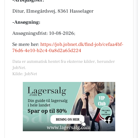
-Arbejdsgiver:
Ditur, Elmegårdsvej, 8361 Hasselager
-Ansøgning:
Ansøgningsfrist: 10-08-2026;
Se mere her:
https://job.jobnet.dk/find-job/cefaa4bf-
76d6-4e10-b2c4-0a8d2a65d224
Data er automatisk hentet fra eksterne kilder, herunder
JobNet.
Kilde: JobNet