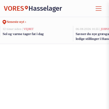
VORES
Hasselager
Seneste nyt ›
12 timer siden |
VEJRET
06-08-2026 10:55 |
JOBN
Sol og varme tager fat i dag
Savner du nye græsga
ledige stillinger i Ha