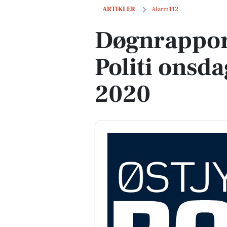
Døgnrapport fra Østjyllands Politi onsd
ARTIKLER
Alarm112
Døgnrapport
Politi onsda
2020