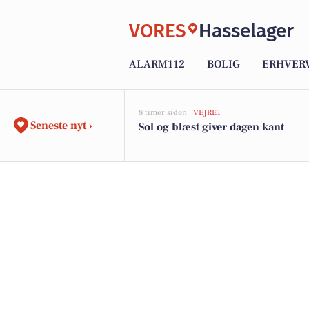
VORES
Hasselager
ALARM112
BOLIG
ERHVER
8 timer siden |
VEJRET
Seneste nyt ›
Sol og blæst giver dagen kant