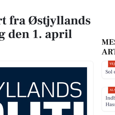
ag den 1. april 2020
 fra Østjyllands
g den 1. april
ME
AR
VE
Sol 
AL
Indb
Has