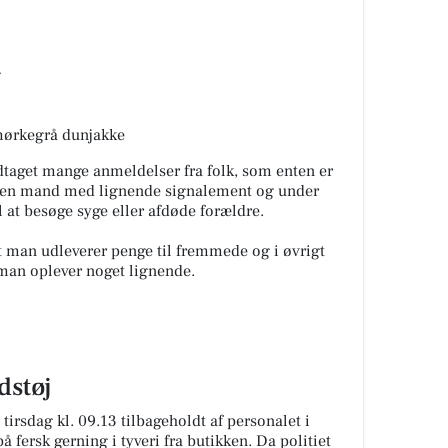
g
 mørkegrå dunjakke
dtaget mange anmeldelser fra folk, som enten er
 af en mand med lignende signalement og under
l at besøge syge eller afdøde forældre.
at man udleverer penge til fremmede og i øvrigt
s man oplever noget lignende.
dstøj
irsdag kl. 09.13 tilbageholdt af personalet i
på fersk gerning i tyveri fra butikken. Da politiet