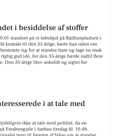
et i besiddelse af stoffer
10.01 standset på et løbehjul på Rådhuspladsen i
 få kontakt til den 35-årige, kørte han uden om
 bestemte sig for at standse ham og tage en snak
rigtig god idé, for den 35-årige havde indtil flere
e. Den 35-årige blev anholdt og sigtet for
teresserede i at tale med
ydeligvis ikke at tale med politiet, da en
 på Fredensgade i Aarhus tirsdag kl. 10.48.
gnalet tegn til føreren af bilen om at standse.