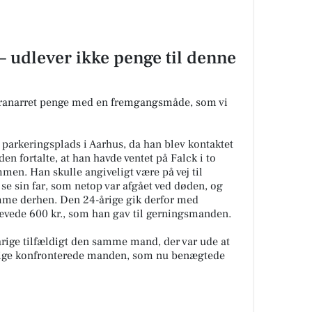
 – udlever ikke penge til denne
 franarret penge med en fremgangsmåde, som vi
parkeringsplads i Aarhus, da han blev kontaktet
n fortalte, at han havde ventet på Falck i to
mmen. Han skulle angiveligt være på vej til
 se sin far, som netop var afgået ved døden, og
mme derhen. Den 24-årige gik derfor med
vede 600 kr., som han gav til gerningsmanden.
ige tilfældigt den samme mand, der var ude at
årige konfronterede manden, som nu benægtede