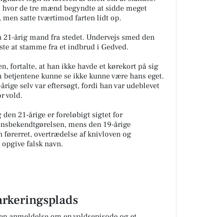
n, hvor de tre mænd begyndte at sidde meget
, men satte tværtimod farten lidt op.
n 21-årig mand fra stedet. Undervejs smed den
iste at stamme fra et indbrud i Gedved.
, fortalte, at han ikke havde et kørekort på sig
betjentene kunne se ikke kunne være hans eget.
-årige selv var eftersøgt, fordi han var udeblevet
r vold.
den 21-årige er foreløbigt sigtet for
ensbekendtgørelsen, mens den 19-årige
en førerret, overtrædelse af knivloven og
 opgive falsk navn.
arkeringsplads
t en anmeldelse om en voldsepisode og et