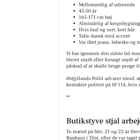
Mellemøstlig af udseende
45-50 år
165-171 cm høj
Almindelig af kropsbygnin
Hvis hud og sort, kort hår
Talte dansk med accent
Var iført jeans, løbesko og
Vi har igennem den sidste tid mo
blevet snydt eller forsøgt snydt
påskud af at skulle bruge penge ti
Østjyllands Politi advarer imod, 
kontakter politiet på tlf 114, hvi
**
Butikstyve stjal arbej
To mænd på hhv. 21 og 22 år blev t
Bauhaus i Tilst, efter de var taget 