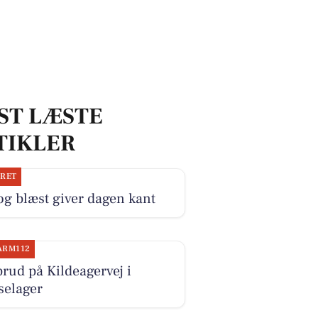
ST LÆSTE
TIKLER
JRET
og blæst giver dagen kant
ARM112
rud på Kildeagervej i
selager