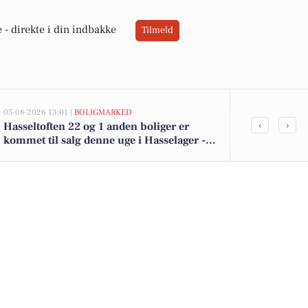
 -
direkte i din indbakke
Tilmeld
05-08-2026 13:01 |
BOLIGMARKED
05-08-2026 13:01
‹
›
Hasseltoften 22 og 1 anden boliger er
Top 6 over dy
kommet til salg denne uge i Hasselager -
Hasselager. P
se boligerne her.