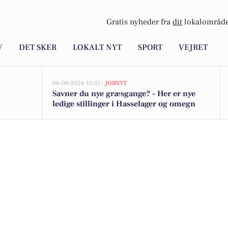
Gratis nyheder fra
dit
lokalområde
V
DET SKER
LOKALT NYT
SPORT
VEJRET
06-08-2026 10:55 |
JOBNYT
Savner du nye græsgange? - Her er nye
ledige stillinger i Hasselager og omegn