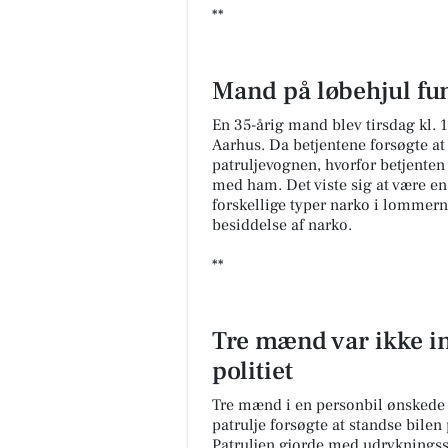
**
Mand på løbehjul fund
En 35-årig mand blev tirsdag kl. 
Aarhus. Da betjentene forsøgte at
patruljevognen, hvorfor betjenten
med ham. Det viste sig at være en 
forskellige typer narko i lommern
besiddelse af narko.
**
Tre mænd var ikke in
politiet
Tre mænd i en personbil ønskede t
patrulje forsøgte at standse bilen
Patruljen gjorde med udrykningssi