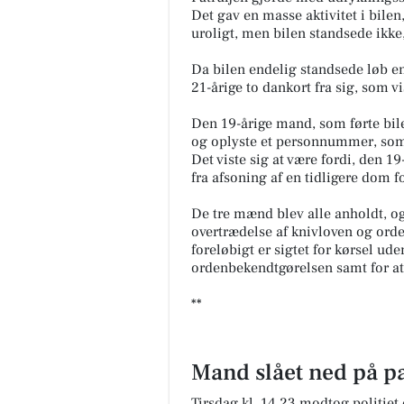
Det gav en masse aktivitet i bile
uroligt, men bilen standsede ikke
Da bilen endelig standsede løb e
21-årige to dankort fra sig, som v
Den 19-årige mand, som førte bilen
og oplyste et personnummer, som 
Det viste sig at være fordi, den 19
fra afsoning af en tidligere dom fo
De tre mænd blev alle anholdt, og 
overtrædelse af knivloven og ord
foreløbigt er sigtet for kørsel ud
ordenbekendtgørelsen samt for at
**
Mand slået ned på p
Tirsdag kl. 14.23 modtog politie