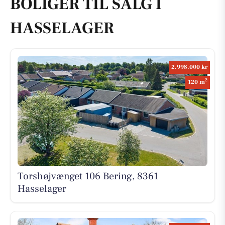
BOLIGER TIL SALG I
HASSELAGER
2.998.000 kr
2
120 m
Torshøjvænget 106 Bering, 8361
Hasselager