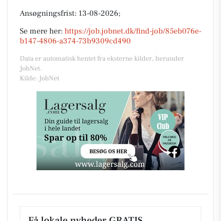
Ansøgningsfrist: 13-08-2026;
Se mere her:
https://job.jobnet.dk/find-job/85eb076e-
b147-4806-a374-73b9309cd490
Data er automatisk hentet fra eksterne kilder, herunder
JobNet.
Kilde: JobNet
Få lokale nyheder GRATIS