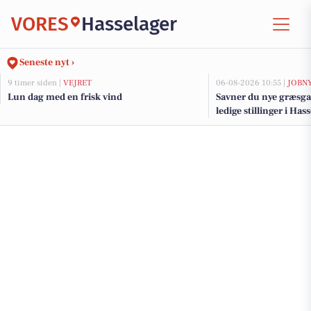
VORES
Hasselager
Seneste nyt ›
9 timer siden |
VEJRET
06-08-2026 10:55 |
JOBN
Lun dag med en frisk vind
Savner du nye græsga
ledige stillinger i Ha