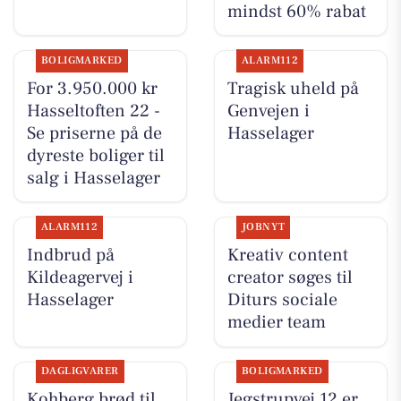
mindst 60% rabat
BOLIGMARKED
ALARM112
For 3.950.000 kr
Tragisk uheld på
Hasseltoften 22 -
Genvejen i
Se priserne på de
Hasselager
dyreste boliger til
salg i Hasselager
ALARM112
JOBNYT
Indbrud på
Kreativ content
Kildeagervej i
creator søges til
Hasselager
Diturs sociale
medier team
DAGLIGVARER
BOLIGMARKED
Kohberg brød til
Jegstrupvej 12 er