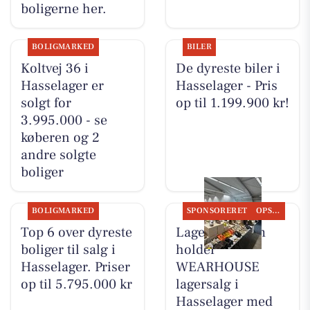
boligerne her.
BOLIGMARKED
BILER
Koltvej 36 i
De dyreste biler i
Hasselager er
Hasselager - Pris
solgt for
op til 1.199.900 kr!
3.995.000 - se
køberen og 2
andre solgte
boliger
BOLIGMARKED
SPONSORERET
OPSLAGSTAVLEN
Top 6 over dyreste
Lagersalg.com
boliger til salg i
holder
Hasselager. Priser
WEARHOUSE
op til 5.795.000 kr
lagersalg i
Hasselager med