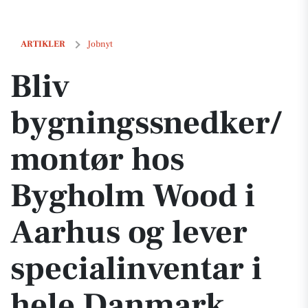
Bliv bygningssnedker/montør hos Bygholm Wood i Aarhus og lever s
ARTIKLER
Jobnyt
Bliv
bygningssnedker/
montør hos
Bygholm Wood i
Aarhus og lever
specialinventar i
hele Danmark