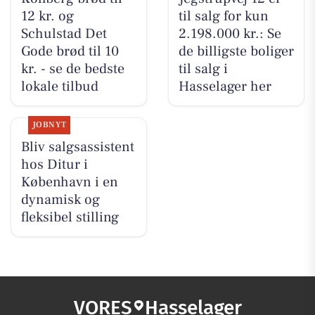
12 kr. og
til salg for kun
Schulstad Det
2.198.000 kr.: Se
Gode brød til 10
de billigste boliger
kr. - se de bedste
til salg i
lokale tilbud
Hasselager her
JOBNYT
Bliv salgsassistent
hos Ditur i
København i en
dynamisk og
fleksibel stilling
VORES
Hasselager