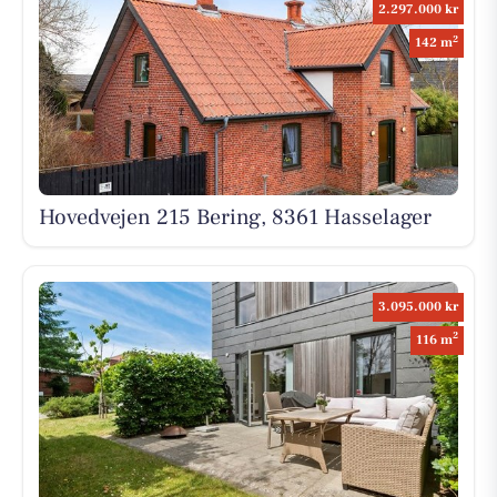
2.297.000 kr
2
142 m
Hovedvejen 215 Bering, 8361 Hasselager
3.095.000 kr
2
116 m