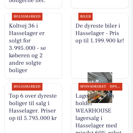
boligerne her.
BOLIGMARKED
BILER
Koltvej 36 i
De dyreste biler i
Hasselager er
Hasselager - Pris
solgt for
op til 1.199.900 kr!
3.995.000 - se
køberen og 2
andre solgte
boliger
BOLIGMARKED
SPONSORERET
OPSLAGSTAVLEN
Top 6 over dyreste
Lagersalg.com
boliger til salg i
holder
Hasselager. Priser
WEARHOUSE
op til 5.795.000 kr
lagersalg i
Hasselager med