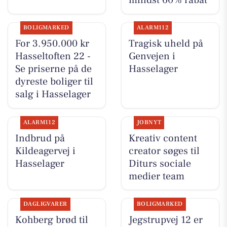
mindst 60% rabat
BOLIGMARKED
ALARM112
For 3.950.000 kr
Tragisk uheld på
Hasseltoften 22 -
Genvejen i
Se priserne på de
Hasselager
dyreste boliger til
salg i Hasselager
ALARM112
JOBNYT
Indbrud på
Kreativ content
Kildeagervej i
creator søges til
Hasselager
Diturs sociale
medier team
DAGLIGVARER
BOLIGMARKED
Kohberg brød til
Jegstrupvej 12 er