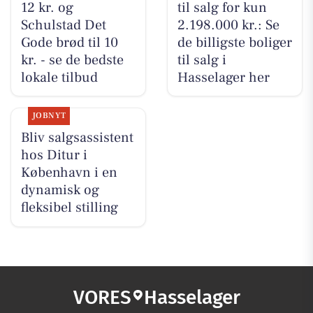
12 kr. og
til salg for kun
Schulstad Det
2.198.000 kr.: Se
Gode brød til 10
de billigste boliger
kr. - se de bedste
til salg i
lokale tilbud
Hasselager her
JOBNYT
Bliv salgsassistent
hos Ditur i
København i en
dynamisk og
fleksibel stilling
VORES
Hasselager