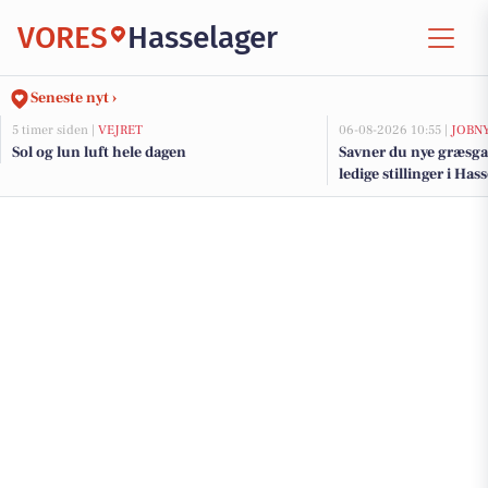
VORES
Hasselager
Seneste nyt ›
5 timer siden |
VEJRET
06-08-2026 10:55 |
JOBN
Sol og lun luft hele dagen
Savner du nye græsga
ledige stillinger i Ha