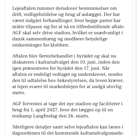
Lejeaftalen rummer derudover bestemmelser om
drift, vedligeholdelse og brug af anlægget. Der har
været indgået forhandlinger, hvor begge parter har
måtte tilpasse sig for at nå en tilfredsstillende aftale.
AGF skal selv drive stadion, hvilket er usædvanligt i
dansk sammenhæng og medfører betydelige
omkostninger for klubben.
Aftalen blev førstebehandlet i byrådet og skal nu
diskuteres i kulturudvalget den 10. juni, inden den
igen præsenteres for byrådet den 17. juni. Når
aftalen er endeligt vedtaget og underskrevet, sendes
den til udtalelse hos Ankestyrelsen, da loven kræver,
at lejen svarer til markedslejen for at undgå ulovlig
støtte.
AGF forventes at tage det nye stadion og faciliteter i
brug fra 1. april 2027, hvor der lægges op til en
testkamp Langfredag den 26. marts.
Yderligere detaljer samt selve lejeaftalen kan læses i
dagsordenen til det kommende kulturudvalgsmøde: