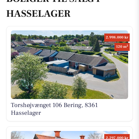
HASSELAGER
2.998.000 kr
2
120 m
Torshøjvænget 106 Bering, 8361
Hasselager
2.297.000 kr