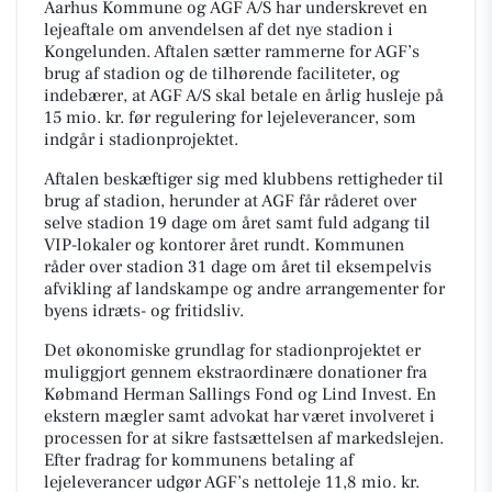
Aarhus Kommune og AGF A/S har underskrevet en
lejeaftale om anvendelsen af det nye stadion i
Kongelunden. Aftalen sætter rammerne for AGF’s
brug af stadion og de tilhørende faciliteter, og
indebærer, at AGF A/S skal betale en årlig husleje på
15 mio. kr. før regulering for lejeleverancer, som
indgår i stadionprojektet.
Aftalen beskæftiger sig med klubbens rettigheder til
brug af stadion, herunder at AGF får råderet over
selve stadion 19 dage om året samt fuld adgang til
VIP-lokaler og kontorer året rundt. Kommunen
råder over stadion 31 dage om året til eksempelvis
afvikling af landskampe og andre arrangementer for
byens idræts- og fritidsliv.
Det økonomiske grundlag for stadionprojektet er
muliggjort gennem ekstraordinære donationer fra
Købmand Herman Sallings Fond og Lind Invest. En
ekstern mægler samt advokat har været involveret i
processen for at sikre fastsættelsen af markedslejen.
Efter fradrag for kommunens betaling af
lejeleverancer udgør AGF’s nettoleje 11,8 mio. kr.