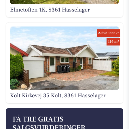
Elmetoften 1K, 8361 Hasselager
2.698.000 kr
2
116 m
Kolt Kirkevej 35 Kolt, 8361 Hasselager
FÅ TRE GRATIS
SALGSVURDERINGER