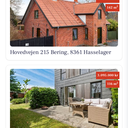
2
142 m
Hovedvejen 215 Bering, 8361 Hasselager
3.095.000 kr
2
116 m