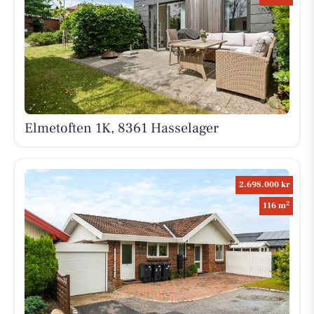
Elmetoften 1K, 8361 Hasselager
2.698.000 kr
2
116 m