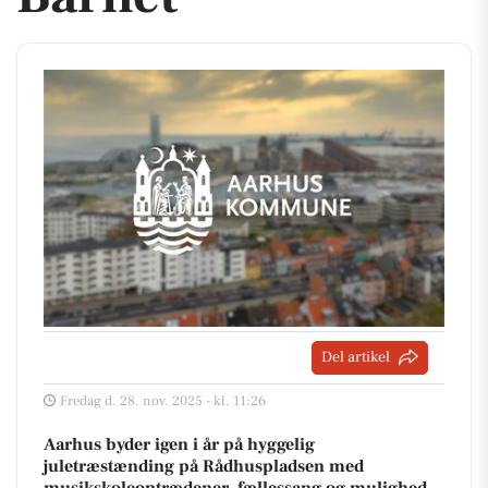
Del artikel
Fredag d. 28. nov. 2025 - kl. 11:26
Aarhus byder igen i år på hyggelig
juletræstænding på Rådhuspladsen med
musikskoleoptrædener, fællessang og mulighed