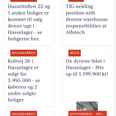
Hasseltoften 22 og
TIG-welding
1 anden boliger er
position with
kommet til salg
diverse warehouse
denne uge i
responsibilities at
Hasselager - se
Alfotech
boligerne her.
BOLIGMARKED
BILER
Koltvej 36 i
De dyreste biler i
Hasselager er
Hasselager - Pris
solgt for
op til 1.199.900 kr!
3.995.000 - se
køberen og 2
andre solgte
boliger
BOLIGMARKED
SPONSORERET
OPSLAGSTAVLEN