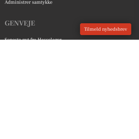
Administrer samtykke
GENVEJE
Tilmeld nyhedsbrev
Seneste nyt fra Hasselager
Vores lokale erhverv
Kalenderen for Hasselager
Fakta om Hasselager
Erhvervsartikler
Aarhus Kommune
Få en gratis salgsvurdering
Sponsoreret indhold
Vores Digital © 2026