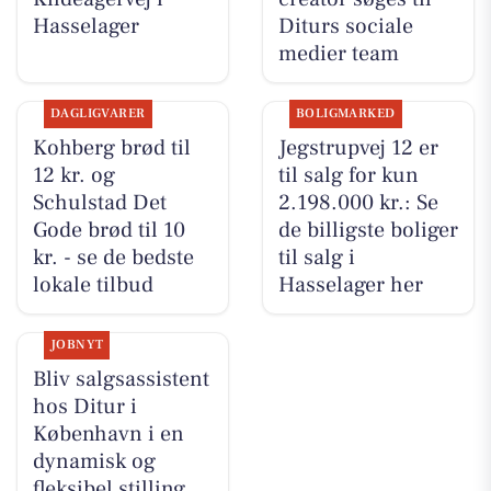
Hasselager
Diturs sociale
medier team
DAGLIGVARER
BOLIGMARKED
Kohberg brød til
Jegstrupvej 12 er
12 kr. og
til salg for kun
Schulstad Det
2.198.000 kr.: Se
Gode brød til 10
de billigste boliger
kr. - se de bedste
til salg i
lokale tilbud
Hasselager her
JOBNYT
Bliv salgsassistent
hos Ditur i
København i en
dynamisk og
fleksibel stilling