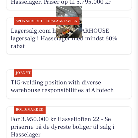
Hasselager. Priser op til 5.795.000 kr
SPONSORERET
OPSLAGSTAVLEN
Lagersalg.com holder WEARHOUSE
lagersalg i Hasselager med mindst 60%
rabat
JOBNYT
TIG-welding position with diverse
warehouse responsibilities at Alfotech
BOLIGMARKED
For 3.950.000 kr Hasseltoften 22 - Se
priserne på de dyreste boliger til salg i
Hasselager