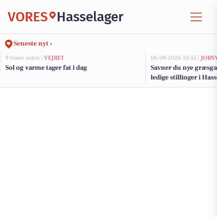
VORES
Hasselager
Seneste nyt ›
9 timer siden |
VEJRET
06-08-2026 10:55 |
JOBN
Sol og varme tager fat i dag
Savner du nye græsga
ledige stillinger i Ha