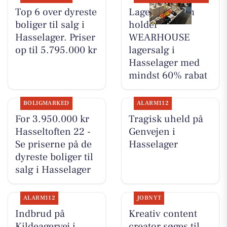
Top 6 over dyreste
Lagersalg.com
boliger til salg i
holder
Hasselager. Priser
WEARHOUSE
op til 5.795.000 kr
lagersalg i
Hasselager med
mindst 60% rabat
BOLIGMARKED
ALARM112
For 3.950.000 kr
Tragisk uheld på
Hasseltoften 22 -
Genvejen i
Se priserne på de
Hasselager
dyreste boliger til
salg i Hasselager
ALARM112
JOBNYT
Indbrud på
Kreativ content
Kildeagervej i
creator søges til