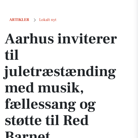
Aarhus inviterer til juletræstænding med musik, fællessang og støtte
ARTIKLER
Lokalt nyt
Aarhus inviterer
til
juletræstænding
med musik,
fællessang og
støtte til Red
Barnet