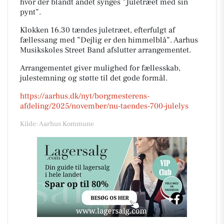
hvor der blandt andet synges ”Juletræet med sin
pynt”.
Klokken 16.30 tændes juletræet, efterfulgt af
fællessang med ”Dejlig er den himmelblå”. Aarhus
Musikskoles Street Band afslutter arrangementet.
Arrangementet giver mulighed for fællesskab,
julestemning og støtte til det gode formål.
https://aarhus.dk/nyt/borgmesterens-
afdeling/2025/november/nu-taendes-700-julelys
Kilde: Aarhus Kommune