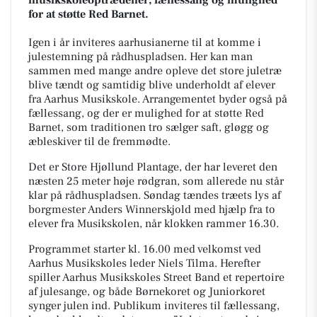
for at støtte Red Barnet.
Igen i år inviteres aarhusianerne til at komme i
julestemning på rådhuspladsen. Her kan man
sammen med mange andre opleve det store juletræ
blive tændt og samtidig blive underholdt af elever
fra Aarhus Musikskole. Arrangementet byder også på
fællessang, og der er mulighed for at støtte Red
Barnet, som traditionen tro sælger saft, gløgg og
æbleskiver til de fremmødte.
Det er Store Hjøllund Plantage, der har leveret den
næsten 25 meter høje rødgran, som allerede nu står
klar på rådhuspladsen. Søndag tændes træets lys af
borgmester Anders Winnerskjold med hjælp fra to
elever fra Musikskolen, når klokken rammer 16.30.
Programmet starter kl. 16.00 med velkomst ved
Aarhus Musikskoles leder Niels Tilma. Herefter
spiller Aarhus Musikskoles Street Band et repertoire
af julesange, og både Børnekoret og Juniorkoret
synger julen ind. Publikum inviteres til fællessang,