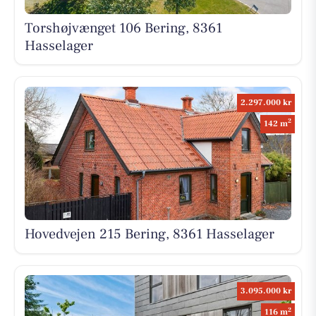
Torshøjvænget 106 Bering, 8361
Hasselager
2.297.000 kr
2
142 m
Hovedvejen 215 Bering, 8361 Hasselager
3.095.000 kr
2
116 m